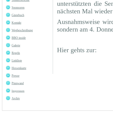
Sonderberichte
unterstützten die S
Sponsoren
nächsten Mal wieder
Gästebuch
Ausnahmsweise wird
Kontakt
sondern am 4. Donner
Wegbeschreibung
BBO inside
Galerie
Hier gehts zur:
Regeln
Linkliste
Hessenkarte
Presse
Pinnwand
Impressum
Archiv