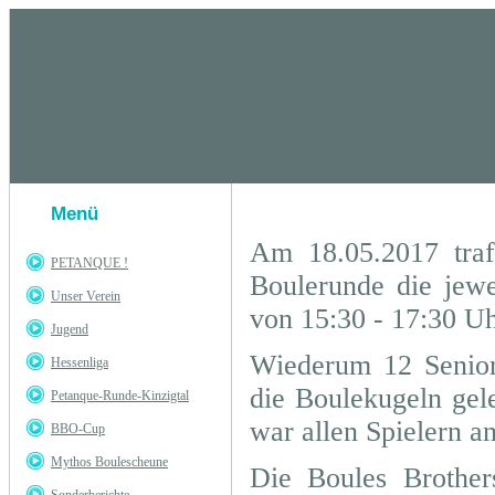
Menü
Am 18.05.2017 traf
PETANQUE !
Boulerunde die jewe
Unser Verein
von 15:30 - 17:30 Uh
Jugend
Wiederum 12 Senio
Hessenliga
die Boulekugeln gel
Petanque-Runde-Kinzigtal
war allen Spielern 
BBO-Cup
Mythos Boulescheune
Die Boules Brother