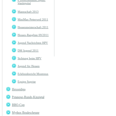
8. Dreieichenhainer Jugend-
Wanderpokal
Mannschaft 2013
MiniMax Petterweil 2011
Hessenmeisterschaft 2011
Hessen-Rangliste 09/2011
Jugend Nachrichten HPV
DM Jugend 2011
Sichtung beim HPV
Jugend für Hessen
Erlebnisbericht Montreux
Equipe Suprise
Hessenliga
Petanque-Runde-Kinzigtal
BBO-Cup
Mythos Boulescheune