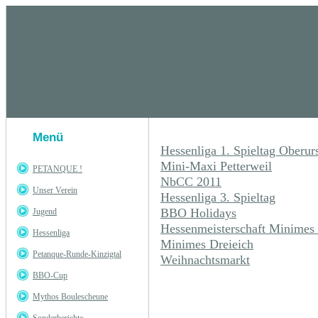
Menü
Hessenliga 1. Spieltag Oberur
Mini-Maxi Petterweil
PETANQUE !
NbCC 2011
Unser Verein
Hessenliga 3. Spieltag
BBO Holidays
Jugend
Hessenmeisterschaft Minimes
Hessenliga
Minimes Dreieich
Petanque-Runde-Kinzigtal
Weihnachtsmarkt
BBO-Cup
Mythos Boulescheune