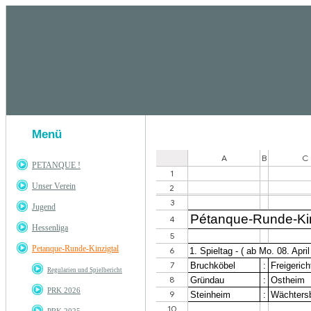
Menü
PETANQUE !
Unser Verein
Jugend
Hessenliga
Petanque-Runde-Kinzigtal
Regularien und Spielbericht
PRK 2026