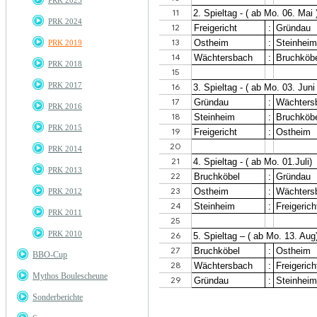
PRK 2025
PRK 2024
PRK 2019
PRK 2018
PRK 2017
PRK 2016
PRK 2015
PRK 2014
PRK 2013
PRK 2012
PRK 2011
PRK 2010
BBO-Cup
Mythos Boulescheune
Sonderberichte