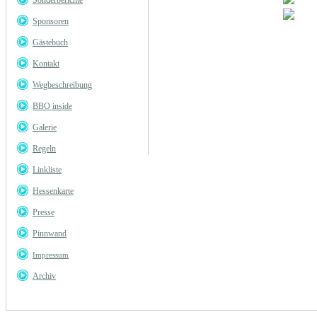
Sonderberichte
Sponsoren
Gästebuch
Kontakt
Wegbeschreibung
BBO inside
Galerie
Regeln
Linkliste
Hessenkarte
Presse
Pinnwand
Impressum
Archiv