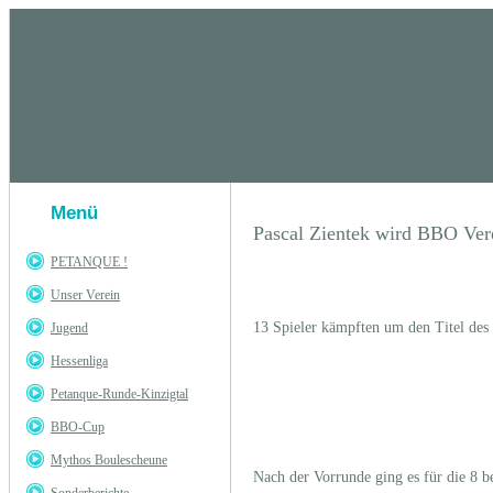
Menü
Pascal Zientek wird BBO Vere
PETANQUE !
Unser Verein
13 Spieler kämpften um den Titel des 
Jugend
Hessenliga
Petanque-Runde-Kinzigtal
BBO-Cup
Mythos Boulescheune
Nach der Vorrunde ging es für die 8 b