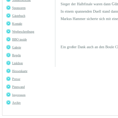
Sonderberichte
Gün
Sieger der Halbfinale waren dann
Sponsoren
In einem spannenden Duell stand dann P
Gästebuch
Markus Hammer sicherte sich mit eine
Kontakt
Wegbeschreibung
BBO inside
Ein großer Dank auch an den Boule Clu
Galerie
Regeln
Linkliste
Hessenkarte
Presse
Pinnwand
Impressum
Archiv